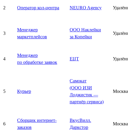
2
Оператор кол-центра
NEURO Agency
Удалённ
Менеджер
ООО Наклейки
3
Удалённ
маркетплейсов
за Копейки
Менеджер
4
ЕЦТ
Удалённ
по обработке заявок
Самокат
(ООО ИЗИ
5
Курьер
Москва
Лоджистик —
партнёр сервиса)
Сборщик интернет-
ВкусВилл.
6
Москва
заказов
Даркстор