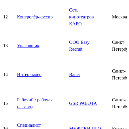
Сеть
12
Контролёр-кассир
кинотеатров
Москва
КАРО
ООО Easy
Санкт-
13
Упаковщик
Recruit
Петербу
Санкт-
14
Интервьюер
Bauer
Петербу
Рабочий / рабочая
Санкт-
15
GSR РАБОТА
на завод
Петербу
Специалист
16
МУЖИКИ ПРО
Екатери