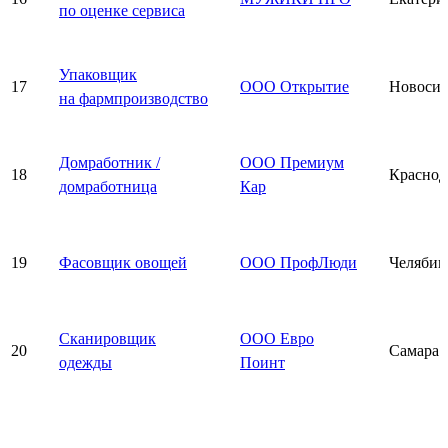
по оценке сервиса
Упаковщик
17
ООО Открытие
Новосиб
на фармпроизводство
Домработник /
ООО Премиум
18
Краснод
домработница
Кар
19
Фасовщик овощей
ООО ПрофЛюди
Челябин
Сканировщик
ООО Евро
20
Самара
одежды
Поинт