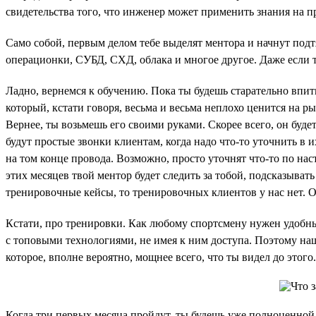
свидетельства того, что инженер может применить знания на п
Само собой, первым делом тебе выделят ментора и начнут подт
операционки, СУБД, СХД, облака и многое другое. Даже если т
Ладно, вернемся к обучению. Пока ты будешь старательно впи
который, кстати говоря, весьма и весьма неплохо ценится на р
Вернее, ты возьмешь его своими руками. Скорее всего, он буде
будут простые звонки клиентам, когда надо что-то уточнить в и
на том конце провода. Возможно, просто уточнят что-то по нас
этих месяцев твой ментор будет следить за тобой, подсказыват
тренировочные кейсы, то тренировочных клиентов у нас нет. О
Кстати, про тренировки. Как любому спортсмену нужен удобны
с топовыми технологиями, не имея к ним доступа. Поэтому на
которое, вполне вероятно, мощнее всего, что ты видел до этог
Когда три первых месяца пройдут, ты будешь уже полноценной 