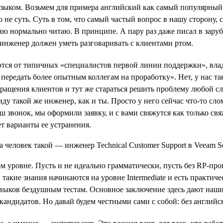
языком. Возьмем для примера английский как самый популярный
не суть. Суть в том, что самый частый вопрос в нашу сторону, 
ию нормально читаю. В принципе. А пару раз даже писал в зару
 инженер должен уметь разговаривать с клиентами ртом.
тся от типичных «специалистов первой линии поддержки», вла
передать более опытным коллегам на проработку». Нет, у нас та
обращения клиентов и тут же стараться решить проблему любой 
иду такой же инженер, как и ты. Просто у него сейчас что-то с
ш звонок, мы оформили заявку, и с вами свяжутся как только свя
т варианты ее устранения.
ом уровне. Пусть и не идеально грамматически, пусть без RP-пр
 такие знания начинаются на уровне Intermediate и есть практич
 навыков бездушным тестам. Основное заключение здесь дают на
кандидатов. Но давай будем честными сами с собой: без английс