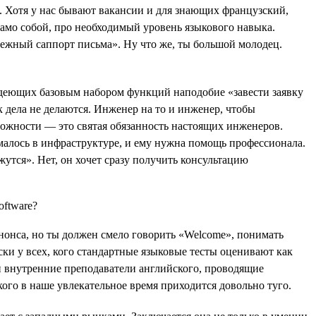
. Хотя у нас бывают вакансии и для знающих французский,
само собой, про необходимый уровень языкового навыка.
бежный саппорт письма». Ну что же, ты большой молодец.
деющих базовым набором функций наподобие «завести заявку
к дела не делаются. Инженер на то и инженер, чтобы
сложности — это святая обязанность настоящих инженеров.
ломалось в инфраструктуре, и ему нужна помощь профессионала.
жутся». Нет, он хочет сразу получить консультацию
ононса, но ты должен смело говорить «Welcome», понимать
ески у всех, кого стандартные языковые тесты оценивают как
ши внутренние преподаватели английского, проводящие
кого в наше увлекательное время приходится довольно туго.