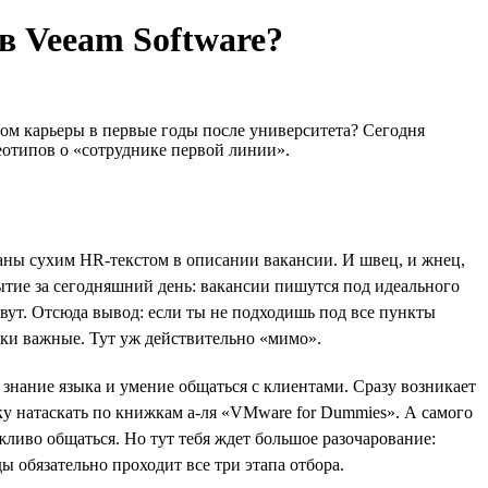
в Veeam Software?
том карьеры в первые годы после университета? Сегодня
еотипов о «сотруднике первой линии».
ваны сухим HR-текстом в описании вакансии. И швец, и жнец,
крытие за сегодняшний день: вакансии пишутся под идеального
орвут. Отсюда вывод: если ты не подходишь под все пункты
ски важные. Тут уж действительно «мимо».
 знание языка и умение общаться с клиентами. Сразу возникает
ку натаскать по книжкам а-ля «VMware for Dummies». А самого
жливо общаться. Но тут тебя ждет большое разочарование:
обязательно проходит все три этапа отбора.