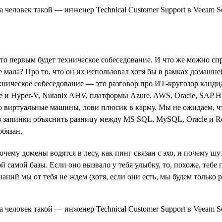
что первым будет техническое собеседование. И что же можно с
не мала? Про то, что он их использовал хотя бы в рамках домашн
техническое собеседование — это разговор про ИТ-кругозор канд
и Hyper-V, Nutanix AHV, платформы Azure, AWS, Oracle, SAP HA
ро виртуальные машины, лови плюсик в карму. Мы не ожидаем, чт
запинки объяснить разницу между MS SQL, MySQL, Oracle и Redis
обязан.
чему домены водятся в лесу, как пинг связан с эхо, и почему шу
 самой базы. Если оно вызвало у тебя улыбку, то, похоже, тебе п
знаний мы от тебя не ждем (хотя, если они есть, мы будем тольк