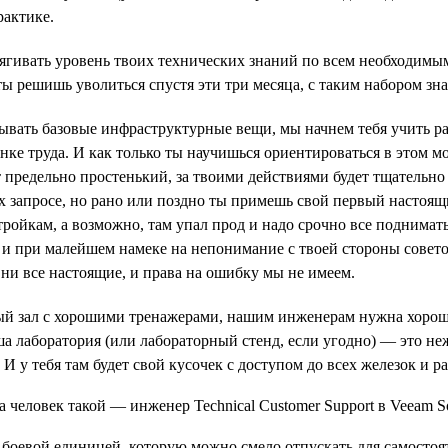
рактике.
ягивать уровень твоих технических знаний по всем необходимым
ы решишь уволиться спустя эти три месяца, с таким набором зна
тывать базовые инфраструктурные вещи, мы начнем тебя учить р
ынке труда. И как только ты научишься ориентироваться в этом 
т предельно простенький, за твоими действиями будет тщательно
х запросе, но рано или поздно ты примешь свой первый настоящий
тройкам, а возможно, там упал прод и надо срочно все поднимать
ь и при малейшем намеке на непонимание с твоей стороны советов
ни все настоящие, и права на ошибку мы не имеем.
й зал с хорошими тренажерами, нашим инженерам нужна хорошая
ша лаборатория (или лабораторный стенд, если угодно) — это н
о. И у тебя там будет свой кусочек с доступом до всех железок 
боевой единицей, которую можно смело отпускать для самостоят