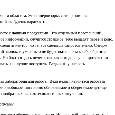
 нам областям. Это гипервизоры, сети, различные
ний ты будешь нарасхват.
аботе с нашими продуктами. Это отдельный пласт знаний,
море информации, случится страшное: тебе выдадут первый кейс.
 следить ментор, но ты все сделаешь самостоятельно. Следом
 звонок, и уже никто не будет знать, с чем к тебе обратятся
. Но бояться здесь нечего, так как всю дорогу на протяжении
ать, как лучше поступить. Ведь если у нас есть
 лаборатория для работы. Ведь нельзя научиться работать
ежно любимое, постоянно обновляемое и оберегаемое детище,
и разнообразных высокотехнологичных штуковин.
ельного общения с клиентами. Но не думай, что на этом твое