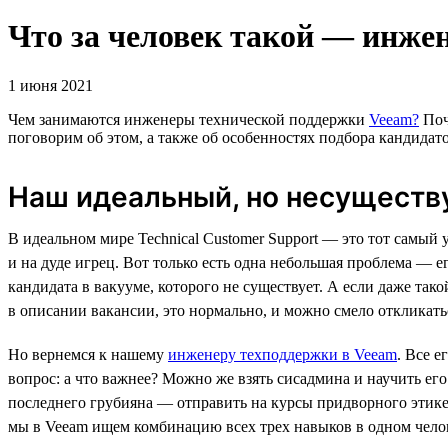
Что за человек такой — инжен
1 июня 2021
Чем занимаются инженеры технической поддержки
Veeam?
Поч
поговорим об этом, а также об особенностях подбора кандида
Наш идеальный, но несущест
В идеальном мире Technical Customer Support — это тот самы
и на дуде игрец. Вот только есть одна небольшая проблема — е
кандидата в вакууме, которого не существует. А если даже так
в описании вакансии, это нормально, и можно смело откликат
Но вернемся к нашему
инженеру техподдержки в Veeam
. Все 
вопрос: а что важнее? Можно же взять сисадмина и научить ег
последнего грубияна — отправить на курсы придворного этикета
мы в Veeam ищем комбинацию всех трех навыков в одном челов