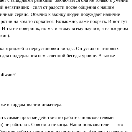
отает c западными рынками. Заключается она не только в умении
ый негативщик» сиял от радости после общения с нашим
отличный сервис. Обычно к звонку людей побуждает наличие
ротив на ком-то сорваться. Возможно, даже поорать. И вот тут
 И ты не поверишь, но мы и этому всему научим, а на входном
кие).
 картриджей и переустановки винды. Он устал от типовых
ом для поддержания осмысленной беседы уровне. А также
аже в гордом звании инженера.
ять самые простые действия по работе с пользователями
а) не работают. Совсем и никогда. Наши пользователи — это
бои или собрать один комп из пяти старых. Эти люди содержат