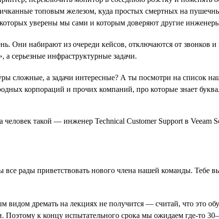
пичканные топовым железом, куда простых смертных на пушечн
которых уверены мы сами и которым доверяют другие инженеры 
день. Они набирают из очереди кейсов, отключаются от звонков
, а серьезные инфраструктурные задачи.
ы сложные, а задачи интересные? А ты посмотри на список наши
одных корпораций и прочих компаний, про которые знает букв
ы все рады приветствовать нового члена нашей команды. Тебе в
м видом дремать на лекциях не получится — считай, что это обу
. Поэтому к концу испытательного срока мы ожидаем где-то 30–