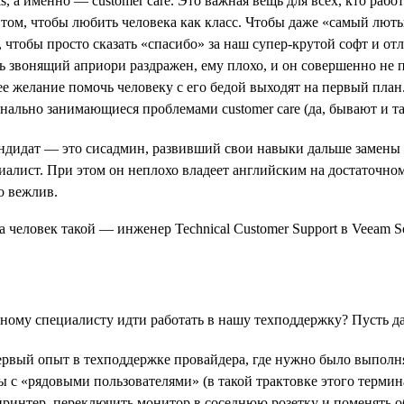
s, а именно — customer care. Это важная вещь для всех, кто раб
 том, чтобы любить человека как класс. Чтобы даже «самый лют
т, чтобы просто сказать «спасибо» за наш супер-крутой софт и 
ть звонящий априори раздражен, ему плохо, и он совершенно не п
 желание помочь человеку с его бедой выходят на первый план.
ально занимающиеся проблемами customer care (да, бывают и та
андидат — это сисадмин, развивший свои навыки дальше замены
циалист. При этом он неплохо владеет английским на достаточн
о вежлив.
льному специалисту идти работать в нашу техподдержку? Пусть д
 первый опыт в техподдержке провайдера, где нужно было выполн
 с «рядовыми пользователями» (в такой трактовке этого термин
принтер, переключить монитор в соседнюю розетку и поменять о