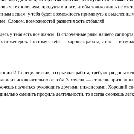
новым технологиям, продуктам и все, чтобы только лишь не отс
етным вещам, у тебя будет возможность примкнуть к выделенным
лее. Словом, возможностей развития хоть отбавляй.
 здесь у тебя есть все шансы. В сплоченные ряды нашего саппорт
х инженеров. Поэтому с тебя — хорошая работа, с нас — возмож
ции ИТ-специалиста», а серьезная работа, требующая достаточ
 зависит исключительно от тебя. Захочешь — станешь признанны
захочешь научиться руководить другими инженерами. Хороший спец
инально сменить профиль деятельности, то всегда сможешь легко