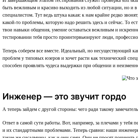
И завершающим этапом тестирования служит проверка soft skill
быть вежливым и красиво выходить из любой ситуации, но и в
специалистом. Тут ведь штука какая: к нам крайне редко звоня
какой-то проблемы, которую надо решить здесь и сейчас. То ес
твои навыки общения, умение оставаться вежливым и искреннее
тестировании тебя просто проинтервьюируют люди, профессион
Теперь соберем все вместе. Идеальный, но несуществующий к
проблем у типовых юзеров и хочет расти как технический спе
способен проявлять чудеса выдержки при общении и неизменн
Инженер — это звучит гордо
А теперь зайдем с другой стороны: чего ради такому замечате
Ответ в самой сути работы. Вот, например, за плечами у тебя
и их стандартными проблемами. Теперь сравни: наши инженеры
такие же сисадмины, как и они сами. Они не просят починить 