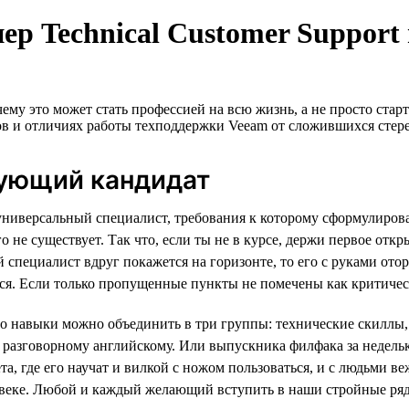
ер Technical Customer Support 
ему это может стать профессией на всю жизнь, а не просто стар
тов и отличиях работы техподдержки Veeam от сложившихся стер
вующий кандидат
й универсальный специалист, требования к которому сформулиро
го не существует. Так что, если ты не в курсе, держи первое от
ой специалист вдруг покажется на горизонте, то его с руками от
ься. Если только пропущенные пункты не помечены как критиче
его навыки можно объединить в три группы: технические скиллы,
о разговорному английскому. Или выпускника филфака за недель
, где его научат и вилкой с ножом пользоваться, и с людьми ве
еке. Любой и каждый желающий вступить в наши стройные ряды 