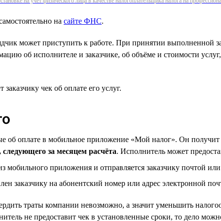
становке на учёт физического лица в качестве налогоплательщика налога на профессио
самостоятельно на
сайте ФНС
.
ядчик может приступить к работе. При принятии выполненной за
цию об исполнителе и заказчике, об объёме и стоимости услуг, 
заказчику чек об оплате его услуг.
го
ные об оплате в мобильное приложение «Мой налог». Он получит
а, следующего за месяцем расчёта
. Исполнитель может предоста
из мобильного приложения и отправляется заказчику почтой или
лен заказчику на абонентский номер или адрес электронной поч
ердить траты компании невозможно, а значит уменьшить налогоо
лнитель не предоставит чек в установленные сроки, то дело можн