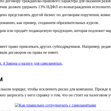
о договору гражданско-правового характера для оказания разов
азчик должен удержать 13% НДФЛ из вознаграждения исполнител
щено представлять другой бизнес по договорам поручения, коми
рованию, как пример, созданием образовательных курсов.
аров или продаёт подакцизную продукцию, которая подлежит ма
еет право привлекать других субподрядчиков. Например, редакт
овым договором он права не имеет.
ст. 4 Закона о налоге для самозанятых
.
м
льном порядке, чтобы исключить риски для компании. Прежде вс
о запросить у него справку о том, что он стоит на налоговом уч