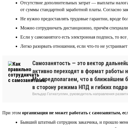
Отсутствие дополнительных затрат — выплаты налога
от суммы стандартной заработной платы. Согласно зако
Не нужно предоставлять трудовые гарантии, вроде б
Можно сотрудничать дистанционно, причём специалист
Если у самозанятого есть электронная подпись, то в
Легко разорвать отношения, если что-то не устраива
Самозанятость — это вектор дальнейш
активно переходят в формат работы н
Мы предполагаем, что в ближайшем б
в сторону режима НПД и гибких подра
Вильдар Гатиатуллин, руководитель направления развит
При этом
организация не может работать с самозанятым, ес
Бывший штатный сотрудник заказчика, и прошло менее