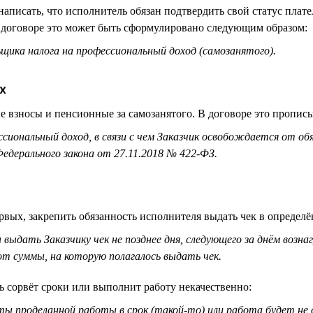
аписать, что исполнитель обязан подтвердить свой статус плат
В договоре это может быть сформулировано следующим образом:
ика налога на профессиональный доход (самозанятого).
х
е взносы и пенсионные за самозанятого. В договоре это прописыв
сиональный доход, в связи с чем Заказчик освобождается от об
едерального закона от 27.11.2018 № 422-ФЗ.
рвых, закрепить обязанность исполнителя выдать чек в определ
 выдать Заказчику чек не позднее дня, следующего за днём возна
т суммы, на которую полагалось выдать чек.
ь сорвёт сроки или выполнит работу некачественно:
аты проделанной работы в срок (такой-то) или работа будет н