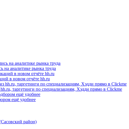
ись на аналитике рынка труда
ций в новом отчёте hh.ru
hh.ru, таргетинги по специализациям, Хэдди прямо в Clickme
бором ещё удобнее
Сасовский район)