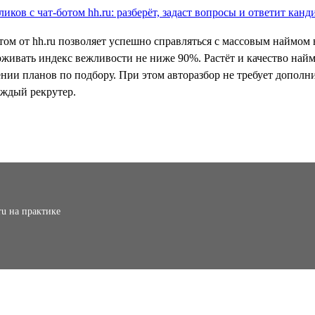
том от hh.ru позволяет успешно справляться с массовым наймом 
рживать индекс вежливости не ниже 90%. Растёт и качество най
ении планов по подбору. При этом авторазбор не требует допо
аждый рекрутер.
ru на практике