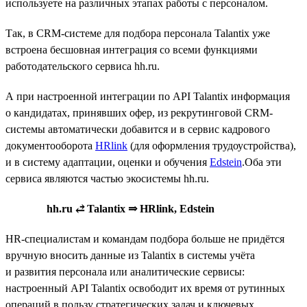
используете на различных этапах работы с персоналом.
Так, в CRM-системе для подбора персонала Talantix уже
встроена бесшовная интеграция со всеми функциями
работодательского сервиса hh.ru.
А при настроенной интеграции по API Talantix информация
о кандидатах, принявших офер, из рекрутинговой CRM-
системы автоматически добавится и в сервис кадрового
документооборота
HRlink
(для оформления трудоустройства),
и в систему адаптации, оценки и обучения
Edstein
.Оба эти
сервиса являются частью экосистемы hh.ru.
hh.ru ⥄ Talantix ⇒ HRlink, Edstein
HR-специалистам и командам подбора больше не придётся
вручную вносить данные из Talantix в системы учёта
и развития персонала или аналитические сервисы:
настроенный API Talantix освободит их время от рутинных
операций в пользу стратегических задач и ключевых