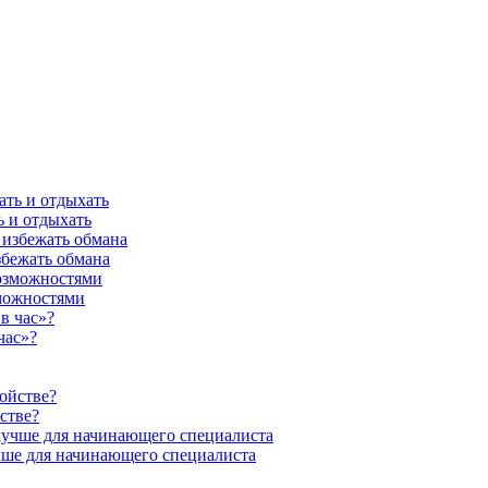
ь и отдыхать
збежать обмана
можностями
час»?
стве?
учше для начинающего специалиста