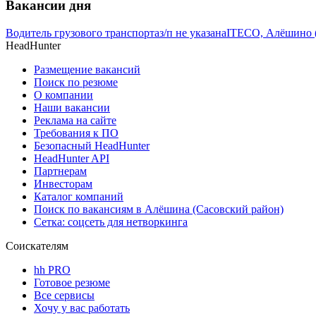
Вакансии дня
Водитель грузового транспорта
з/п не указана
ITECO, Алёшино (
HeadHunter
Размещение вакансий
Поиск по резюме
О компании
Наши вакансии
Реклама на сайте
Требования к ПО
Безопасный HeadHunter
HeadHunter API
Партнерам
Инвесторам
Каталог компаний
Поиск по вакансиям в Алёшина (Сасовский район)
Сетка: соцсеть для нетворкинга
Соискателям
hh PRO
Готовое резюме
Все сервисы
Хочу у вас работать