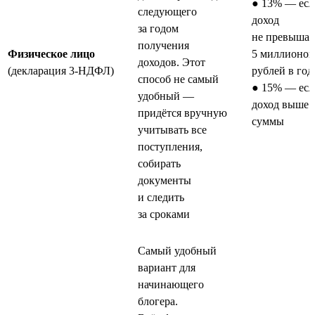
● 13% — есл
следующего
доход
за годом
не превышае
получения
Физическое лицо
5 миллионов
доходов. Этот
(декларация 3-НДФЛ)
рублей в год
способ не самый
● 15% — есл
удобный —
доход выше 
придётся вручную
суммы
учитывать все
поступления,
собирать
документы
и следить
за сроками
Самый удобный
вариант для
начинающего
блогера.