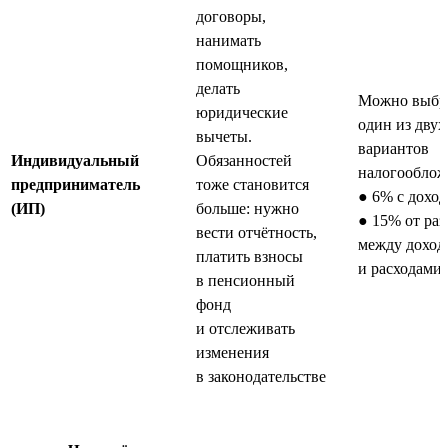
договоры,
нанимать
помощников,
делать
Можно выбр
юридические
один из двух
вычеты.
вариантов
Индивидуальный
Обязанностей
налогооблож
предприниматель
тоже становится
● 6% с доход
(ИП)
больше: нужно
● 15% от ра
вести отчётность,
между доход
платить взносы
и расходами
в пенсионный
фонд
и отслеживать
изменения
в законодательстве