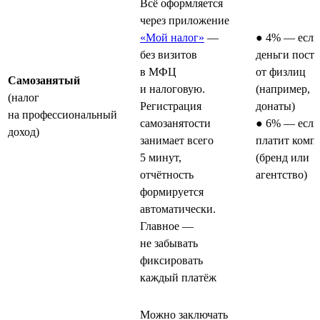
Всё оформляется
через приложение
«Мой налог»
—
● 4% — если
без визитов
деньги пост
в МФЦ
от физлиц
Самозанятый
и налоговую.
(например,
(налог
Регистрация
донаты)
на профессиональный
самозанятости
● 6% — если
доход)
занимает всего
платит комп
5 минут,
(бренд или
отчётность
агентство)
формируется
автоматически.
Главное —
не забывать
фиксировать
каждый платёж
Можно заключать