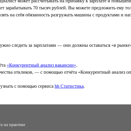
ециалист может рассчитывать на прибавку к зарплате и повышен
ет зарабатывать 70 тысяч рублей. Вы можете предложить ему то
взять на себя обязанность разгружать машины с продуктами и н
нужно следить за зарплатами — они должны оставаться «в рынке
чёта
«Конкурентный анализ вакансии»
.
оличества откликов, — с помощью отчёта «Конкурентный анализ 
 узнать с помощью сервиса
hh Статистика
.
ru на практике