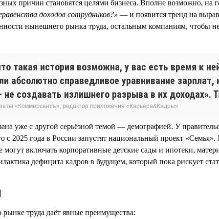
азных причин становятся целями бизнеса. Вполне возможно, на г
еравенства доходов сотрудников?»
— и появится тренд на вырав
енности нынешнего рынка труда, остальным компаниям, чтобы не
что такая история возможна, у вас есть время к н
ели абсолютно справедливое уравнивание зарплат, 
 не создавать излишнего разрыва в их доходах». Т
газеты «Коммерсантъ», редактор приложения «Карьера&Кадры»
язана уже с другой серьёзной темой — демографией. У правител
того с 2025 года в России запустят национальный проект «Семья
 могут включать корпоративные детские сады и ипотеки, матер
филактика дефицита кадров в будущем, который пока рискует ста
и
 рынке труда даёт явные преимущества: