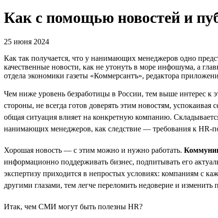
Как с помощью новостей и п
25 июня 2024
Как так получается, что у нанимающих менеджеров одно предст
качественные новости, как не утонуть в море инфошума, а гл
отдела экономики газеты «Коммерсантъ», редактора приложен
Чем ниже уровень безработицы в России, тем выше интерес к 
стороны, не всегда готов доверять этим новостям, успокаивая с
общая ситуация влияет на конкретную компанию. Складывается 
нанимающих менеджеров, как следствие — требования к HR-по
Хорошая новость — с этим можно и нужно работать.
Коммуни
информационно поддерживать бизнес, подпитывать его актуальн
экспертизу приходится в непростых условиях: компаниям с ка
другими глазами, тем легче переломить недоверие и изменит
Итак, чем СМИ могут быть полезны HR?