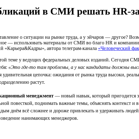
убликаций в СМИ решать HR-з
авление о ситуации на рынке труда, а у эйчаров — другое? Воз
авное — использовать материалы от СМИ во благо HR и компани
ий «Карьера&Кадры», автора телеграм-канала
«Человеческий фа
этой теме у ведущих федеральных деловых изданий. Сегодня СМИ
ебя:
«Это где-то там проблемы, а у нас кандидаты должны выс
удивительная цепочка: ожидания от рынка труда высоки, реальн
дразделению растут.
кационный менеджмент
— новый навык, который пригодится э
ой повесткой, поднимать важные темы, объяснять контекст и в 
ждым днём всё сложнее и дороже привлекать и удерживать люде
ь поведение нанимающих менеджеров.