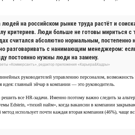
за людей на российском рынке труда растёт и соис
лу критериев. Люди больше не готовы мириться с 
одах считался абсолютно нормальным, постепенно 
но разговаривать с нанимающим менеджером: если 
анду постоянно нужны люди на замену.
газеты «Коммерсантъ», редактор приложения «Карьера&Кадры»
и линейных руководителей управлению персоналом, возможность
я идея: главный эйчар в компании — это руководитель.
го решить все HR-задачи. Именно поэтому важно следить за аль
емы Edstein, «тихий найм», когда вакансии в компании закрыва
 метод использует почти каждая вторая компания (46%), чаще вс