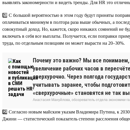
выявлять закономерности и видеть тренды. Для HR это отличны
1️⃣ С большой вероятностью в этом году будут приняты поправ
оплачиваться минимум в полтора раза выше обычных, а послед
совокупный доход. Но, кажется, скоро никаких сомнений не буд
включать в себя все выплаты. Получается, если поправки приму
труда, по отдельным позициям он может вырасти на 20–30%.
Почему это важно? Мы все понимаем,
увеличение рабочих часов в пересчёт
сверхурочно. Через полгода государс
учитывать заранее, чтобы подготови
«сверхурочные» становятся не так вы
Анастасия Мануйлова, обозреватель отдела экономики 
2️⃣ Согласно новым майским указам Владимира Путина, к 2030
Джини — статистический показатель степени расслоения обществ