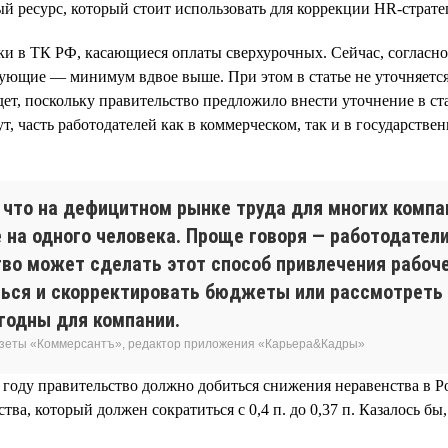
й ресурс, который стоит использовать для коррекции HR-стратег
ки в ТК РФ, касающиеся оплаты сверхурочных. Сейчас, согласно
ующие — минимум вдвое выше. При этом в статье не уточняется
ет, поскольку правительство предложило внести уточнение в ста
т, часть работодателей как в коммерческом, так и в государств
 что на дефицитном рынке труда для многих компа
е на одного человека. Проще говоря — работодате
тво может сделать этот способ привлечения рабоч
ться и скорректировать бюджеты или рассмотреть
годны для компании.
газеты «Коммерсантъ», редактор приложения «Карьера&Кадры»
 году правительство должно добиться снижения неравенства в 
а, который должен сократиться с 0,4 п. до 0,37 п. Казалось бы