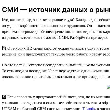
СМИ — источник данных о рын
Кто, как не эйчар, знает всё о рынке труда? Каждый день общ
до удовлетворённости и лояльности сотрудников. Он — настоя
принимать верные для бизнеса решения, важно видеть всю кар
из разных источников, помогают СМИ. Разберём на примерах.
1️⃣ От многих HR-специалистов можно услышать одну и ту же 
решение, они предпочитают текущее место работы новому рабо
Но это не так. Согласно исследованию Высшей школы экономик
То есть люди за последние 30 лет переходят из одной компании
довольно сложно прийти самостоятельно даже при ежедневном 
2️⃣ Если спросить у представителей бизнеса, что, по их мнению
у компании есть деньги и она может себе позволить таким обр
UTEAM и облачной CRM-системы рекрутинга
Talantix
, в числ