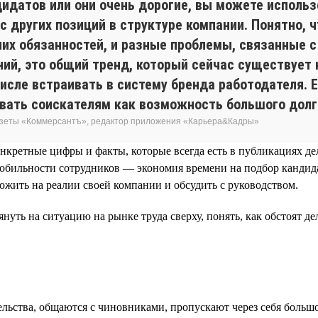
дидатов или они очень дорогие, вы можете использ
 с других позиций в структуре компании. Понятно, ч
их обязанностей, и разные проблемы, связанные с
ний, это общий тренд, который сейчас существует 
числе встраивать в систему бренда работодателя. 
вать соискателям как возможность большого долг
газеты «Коммерсантъ», редактор приложения «Карьера&Кадры»
нкретные цифры и факты, которые всегда есть в публикациях д
мобильности сотрудников — экономия времени на подбор кандид
ожить на реалии своей компании и обсудить с руководством.
ть на ситуацию на рынке труда сверху, понять, как обстоят дел
ьства, общаются с чиновниками, пропускают через себя большо