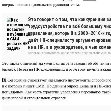
впервые вошло недовольство руководителем.
Это говорит о том, что конкуренция 
трудоустройства по всё большему чис
управления, который в 2000–2010-х г
даёт HR-специалисту аргументирован
не в HR, а в руководителе, в чью ком
Анастасия Мануйлова, обозреватель отдела экономики 
Это также отличный аргумент, когда речь заходит об обучени
бизнеса. Не раз на HR-конференциях в этом году звучала важна
3️⃣ Сегодня не существует идеального инструмента, способно
и о которых пишут СМИ. По данным опроса Lerna.ru и HR-сист
популярным. Как часть стратегии управления персоналом такой
финансовой и строительной отраслей.