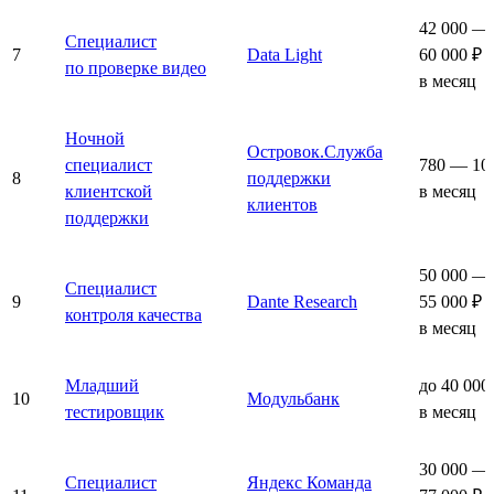
42 000 —
Специалист
7
Data Light
60 000 ₽
по проверке видео
в месяц
Ночной
Островок.Служба
специалист
780 — 10
8
поддержки
клиентской
в месяц
клиентов
поддержки
50 000 —
Специалист
9
Dante Research
55 000 ₽
контроля качества
в месяц
Младший
до 40 000
10
Модульбанк
тестировщик
в месяц
30 000 —
Специалист
Яндекс Команда