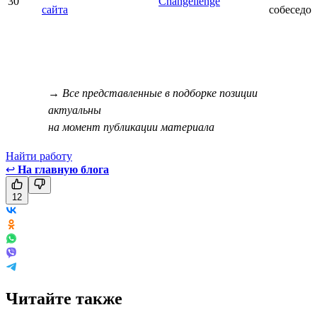
30
Changellenge
сайта
собеседо
→ Все представленные в подборке позиции
актуальны
на момент публикации материала
Найти работу
↩
На главную блога
12
Читайте также