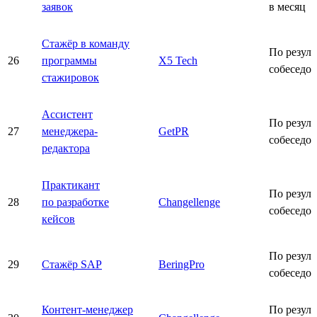
заявок
в месяц
Стажёр в команду
По резуль
26
программы
X5 Tech
собеседо
стажировок
Ассистент
По резуль
27
менеджера-
GetPR
собеседо
редактора
Практикант
По резуль
28
по разработке
Changellenge
собеседо
кейсов
По резуль
29
Стажёр SAP
BeringPro
собеседо
Контент-менеджер
По резуль