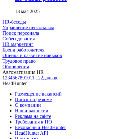
13 мая 2025
HR-беседы
Управление персоналом
Поиск персонала
Собеседования
HR-маркетинг
Бренд работодателя
Оценка и развитие навыков
Трудовое право
Обновления
Автоматизация HR
1
2
3
4
5
6
7
8
9
10
11
...
22
дальше
HeadHunter
Размещение вакансий
Поиск по резюме
О компании
Наши вакансии
Реклама на сайте
Требования к ПО
Безопасный HeadHunter
HeadHunter API
Партнерам