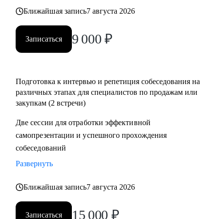
• Помощь в подготовке к прохождению тестирования SHL
Ближайшая запись
7 августа 2026
• Корректировка и продвижение профиля в LinkedIn.
9 000
₽
Записаться
Кому могу помочь:
Начинающим и опытным специалистам в областях:
• продаж и закупок FMCG
Подготовка к интервью и репетиция собеседования на
• B2B продажи и закупки (услуги, товары)
различных этапах для специалистов по продажам или
• маркетплейсы.
закупкам (2 встречи)
Две сессии для отработки эффективной
самопрезентации и успешного прохождения
собеседований
Развернуть
Ближайшая запись
7 августа 2026
15 000
₽
Записаться