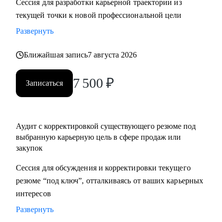
Сессия для разработки карьерной траектории из
нетворкинг для построения карьеры на текущей позиции и
текущей точки к новой профессиональной цели
на внешнем рынке.
Развернуть
• Успешные смены работы моих менти: Авито, Mars,
Henkel, BIC, Royal Canin, Яндекс, Beiersdorf, Danone.
Ближайшая запись
7 августа 2026
С чем помогу:
7 500
₽
Записаться
• Оценка текущего положения и совместный поиск разных
сценариев развития карьеры и компетенций
• Создание детального плана развития в продажах и
Аудит с корректировкой существующего резюме под
закупках, в том числе для перехода в другие сегменты
выбранную карьерную цель в сфере продаж или
• Составление резюме или корректировка существующего
закупок
(это ваша история, поэтому лучше, если автор вы)
• Подготовка к собеседованию на разных этапах (рекрутер,
Сессия для обсуждения и корректировки текущего
внутренний HR, нанимающий менеджер, руководитель
резюме “под ключ”, отталкиваясь от ваших карьерных
компании - разные подходы)
интересов
• Репетиция собеседования по разным этапам, с учетом
Развернуть
специфики собеседника