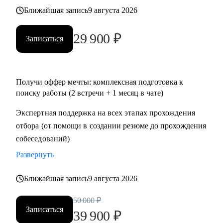
• Тем, кто хочет перейти в IT и аналитику из смежной
Ближайшая запись
9 августа 2026
сферы;
• Всем IT-специалистам, которые хотят релоцироваться в
29 900
₽
Записаться
Испанию и работать удаленно
Получи оффер мечты: комплексная подготовка к
поиску работы (2 встречи + 1 месяц в чате)
Экспертная поддержка на всех этапах прохождения
отбора (от помощи в создании резюме до прохождения
собеседований)
Развернуть
Ближайшая запись
9 августа 2026
50 000
₽
Записаться
39 900
₽