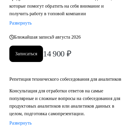
которые помогут обратить на себя внимание и
компетенций;
получить работу в топовой компании
• Получить практические советы по управлению командой;
• Сформировать свою стратегию профессионального роста;
Развернуть
• Найти удаленную работу и переехать жить к морю в
страну своей мечты;
Ближайшая запись
9 августа 2026
14 900
₽
Кому могу помочь:
Записаться
• Продуктовым аналитикам, аналитикам данных и продаж
уровня Senior, которые хотят вырасти в должности и
перейти в Team leader’ы или выстроить горизонтальный
Репетиция технического собеседования для аналитиков
трек развития;
• Junior и Middle Продуктовым аналитикам, аналитикам
Консультация для отработки ответов на самые
данных и продаж, которые хотят повысить свой грейд;
популярные и сложные вопросы на собеседования для
• Выпускникам и студентам, которые ищут свою первую
продуктовых аналитиков или аналитиков данных в
работу в аналитике;
целом, подготовка самопрезентации.
• Аналитикам, которые хотят перейти из стартапа в
Развернуть
корпорацию;