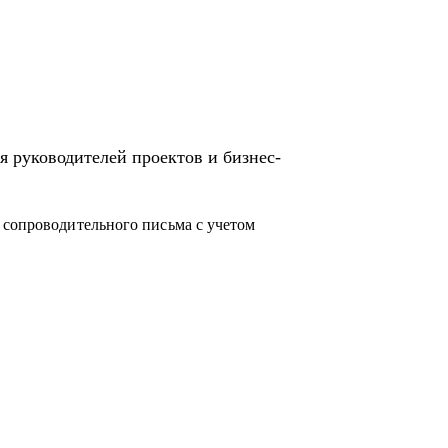
 направления в Сбере.
я руководителей проектов и бизнес-
 сопроводительного письма с учетом
в ИТ.
бовать себя в новой специальности.
 чего начать.