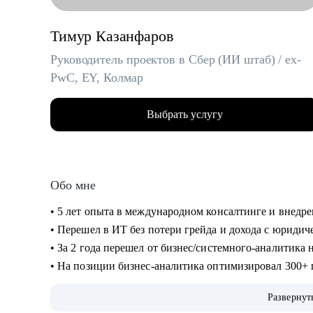
Тимур Казанфаров
Руководитель проектов в Сбер (ИИ штаб) / ex-
PwC, EY, Колмар
Выбрать услугу
Обо мне
• 5 лет опыта в международном консалтинге и внедр
• Перешел в ИТ без потери грейда и дохода с юриди
• За 2 года перешел от бизнес/системного-аналитика
• На позиции бизнес-аналитика оптимизировал 300+
холдингов.
Развернут
• Руководил проектом автоматизации бизнеса на 3000