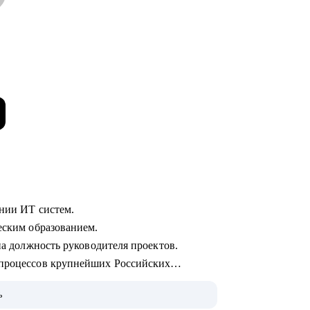
ении ИТ систем.
ческим образованием.
 на должность руководителя проектов.
 процессов крупнейших Российских
ь
 пользователей.