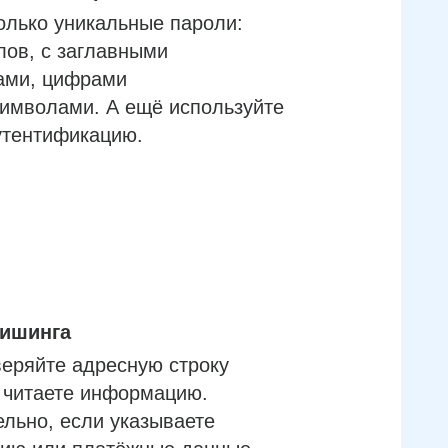
олько уникальные пароли:
лов, с заглавными
ами, цифрами
имволами. А ещё используйте
утентификацию.
фишинга
еряйте адресную строку
м читаете информацию.
льно, если указываете