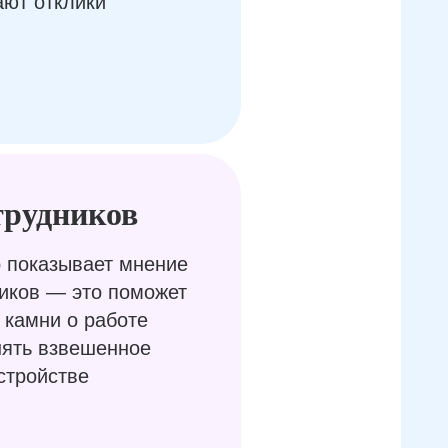
ают отклики
трудников
 показывает мнение
иков — это поможет
 камни о работе
нять взвешенное
стройстве