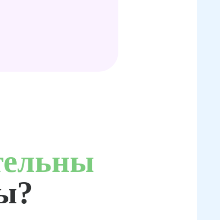
тельны
ты?