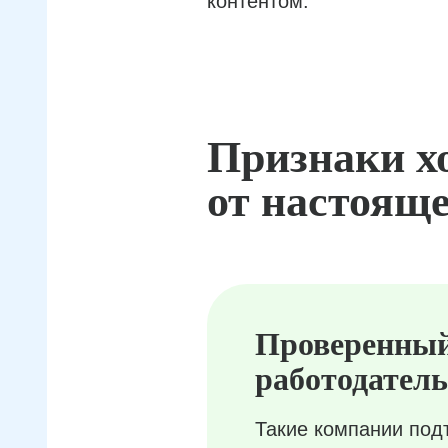
контентом.
Признаки х
от настояще
Проверенны
работодатель
Такие компании под