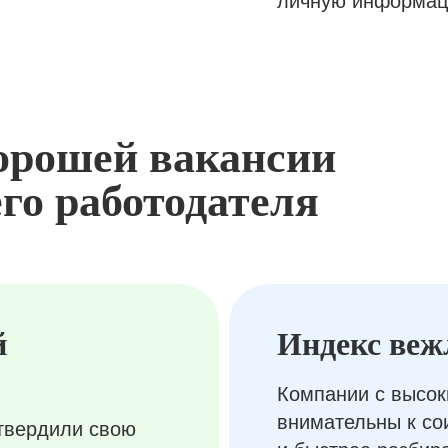
личную информац
орошей вакансии
го работодателя
й
Индекс веж
Компании с высок
внимательны к с
твердили свою