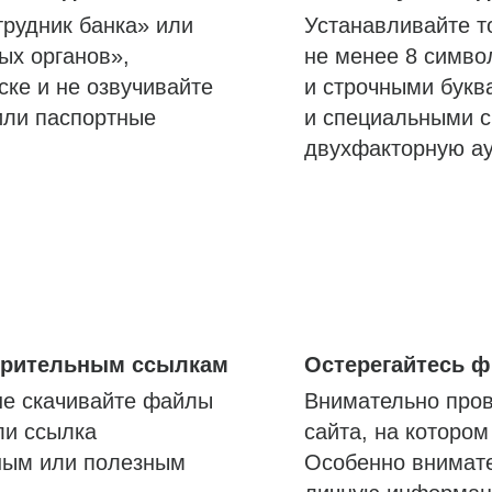
трудник банка» или
Устанавливайте т
ых органов»,
не менее 8 симво
ске и не озвучивайте
и строчными букв
или паспортные
и специальными с
двухфакторную а
озрительным ссылкам
Остерегайтесь 
не скачивайте файлы
Внимательно пров
ли ссылка
сайта, на которо
ным или полезным
Особенно внимате