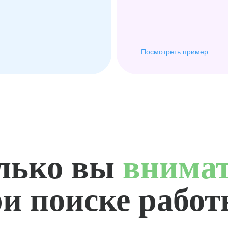
Посмотреть пример
лько вы
внима
и поиске рабо