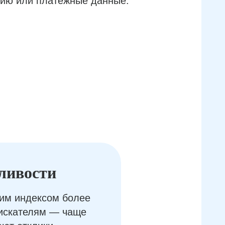
ию или платёжные данные.
ливости
им индексом более
оискателям — чаще