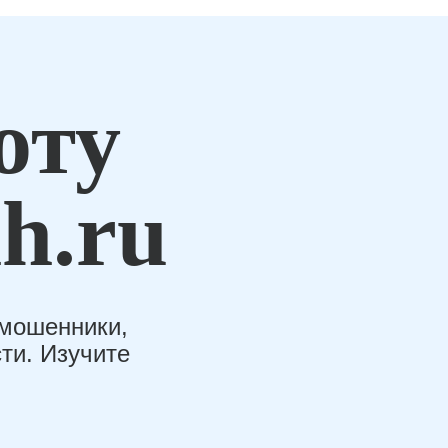
оту
h.ru
-мошенники,
ти. Изучите