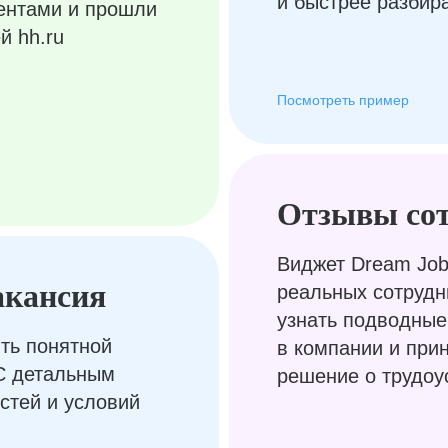
и быстрее разбир
ентами и прошли
й hh.ru
Посмотреть пример
Отзывы со
Виджет Dream Job
акансия
реальных сотрудн
узнать подводные
ть понятной
в компании и при
С детальным
решение о трудоу
стей и условий