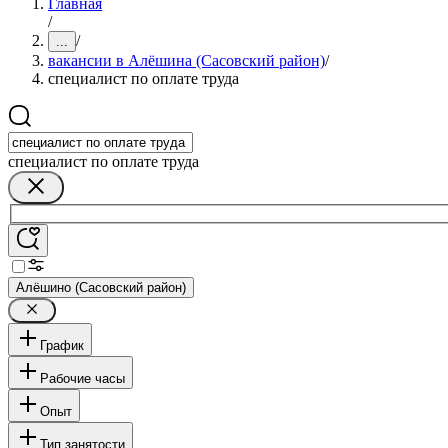
Главная
/
/
...
вакансии в Алёшина (Сасовский район)
/
специалист по оплате труда
специалист по оплате труда
Алёшино (Сасовский район)
График
Рабочие часы
Опыт
Тип занятости