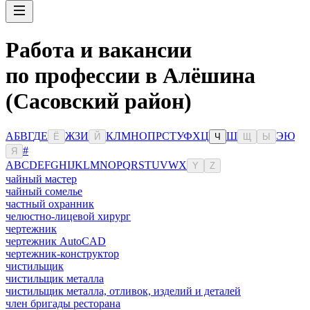
Работа и вакансии
по профессии в Алёшина
(Сасовский район)
А
Б
В
Г
Д
Е
Ж
З
И
К
Л
М
Н
О
П
Р
С
Т
У
Ф
Х
Ц
Ш
Э
Ю
Ё
Й
Ч
Щ
Ы
#
Я
A
B
C
D
E
F
G
H
I
J
K
L
M
N
O
P
Q
R
S
T
U
V
W
X
Y
Z
чайный мастер
чайный сомелье
частный охранник
челюстно-лицевой хирург
чертежник
чертежник AutoCAD
чертежник-конструктор
чистильщик
чистильщик металла
чистильщик металла, отливок, изделий и деталей
член бригады ресторана