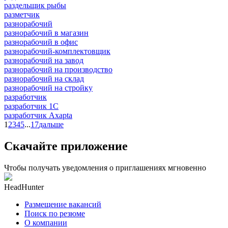
раздельщик рыбы
разметчик
разнорабочий
разнорабочий в магазин
разнорабочий в офис
разнорабочий-комплектовщик
разнорабочий на завод
разнорабочий на производство
разнорабочий на склад
разнорабочий на стройку
разработчик
разработчик 1C
разработчик Axapta
1
2
3
4
5
...
17
дальше
Скачайте приложение
Чтобы получать уведомления о приглашениях мгновенно
HeadHunter
Размещение вакансий
Поиск по резюме
О компании