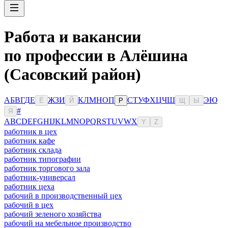
Работа и вакансии
по профессии в Алёшина
(Сасовский район)
А
Б
В
Г
Д
Е
Ж
З
И
К
Л
М
Н
О
П
С
Т
У
Ф
Х
Ц
Ч
Ш
Э
Ю
Ё
Й
Р
Щ
Ы
#
Я
A
B
C
D
E
F
G
H
I
J
K
L
M
N
O
P
Q
R
S
T
U
V
W
X
Y
Z
работник в цех
работник кафе
работник склада
работник типографии
работник торгового зала
работник-универсал
работник цеха
рабочий в производственный цех
рабочий в цех
рабочий зеленого хозяйства
рабочий на мебельное производство