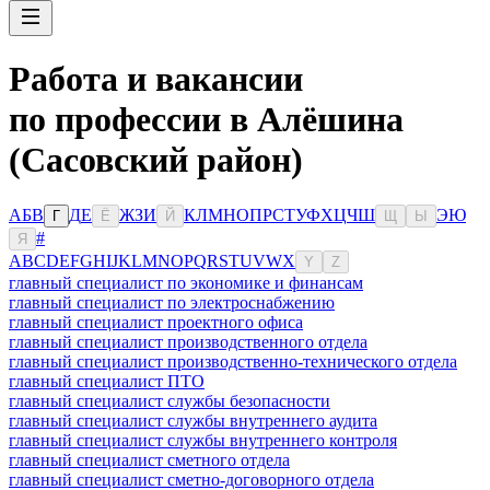
Работа и вакансии
по профессии в Алёшина
(Сасовский район)
А
Б
В
Д
Е
Ж
З
И
К
Л
М
Н
О
П
Р
С
Т
У
Ф
Х
Ц
Ч
Ш
Э
Ю
Г
Ё
Й
Щ
Ы
#
Я
A
B
C
D
E
F
G
H
I
J
K
L
M
N
O
P
Q
R
S
T
U
V
W
X
Y
Z
главный специалист по экономике и финансам
главный специалист по электроснабжению
главный специалист проектного офиса
главный специалист производственного отдела
главный специалист производственно-технического отдела
главный специалист ПТО
главный специалист службы безопасности
главный специалист службы внутреннего аудита
главный специалист службы внутреннего контроля
главный специалист сметного отдела
главный специалист сметно-договорного отдела