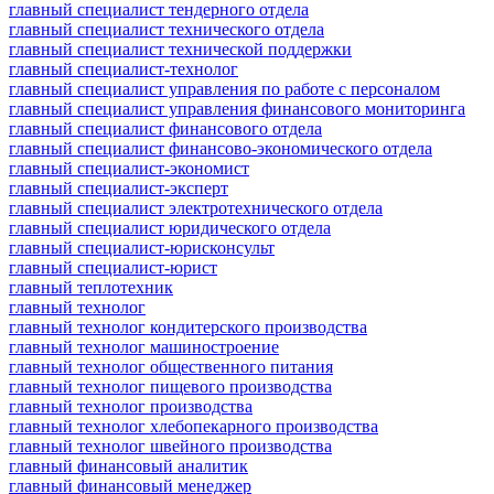
главный специалист тендерного отдела
главный специалист технического отдела
главный специалист технической поддержки
главный специалист-технолог
главный специалист управления по работе с персоналом
главный специалист управления финансового мониторинга
главный специалист финансового отдела
главный специалист финансово-экономического отдела
главный специалист-экономист
главный специалист-эксперт
главный специалист электротехнического отдела
главный специалист юридического отдела
главный специалист-юрисконсульт
главный специалист-юрист
главный теплотехник
главный технолог
главный технолог кондитерского производства
главный технолог машиностроение
главный технолог общественного питания
главный технолог пищевого производства
главный технолог производства
главный технолог хлебопекарного производства
главный технолог швейного производства
главный финансовый аналитик
главный финансовый менеджер