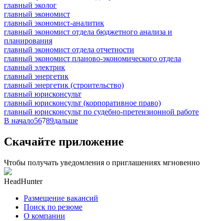
главный эколог
главный экономист
главный экономист-аналитик
главный экономист отдела бюджетного анализа и
планирования
главный экономист отдела отчетности
главный экономист планово-экономического отдела
главный электрик
главный энергетик
главный энергетик (строительство)
главный юрисконсульт
главный юрисконсульт (корпоративное право)
главный юрисконсульт по судебно-претензионной работе
В начало
5
6
7
8
9
дальше
Скачайте приложение
Чтобы получать уведомления о приглашениях мгновенно
HeadHunter
Размещение вакансий
Поиск по резюме
О компании