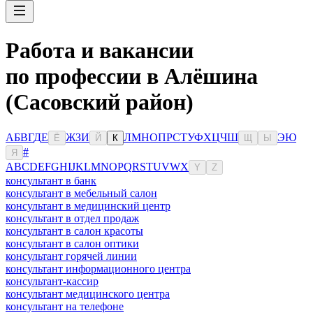
Работа и вакансии
по профессии в Алёшина
(Сасовский район)
А
Б
В
Г
Д
Е
Ж
З
И
Л
М
Н
О
П
Р
С
Т
У
Ф
Х
Ц
Ч
Ш
Э
Ю
Ё
Й
К
Щ
Ы
#
Я
A
B
C
D
E
F
G
H
I
J
K
L
M
N
O
P
Q
R
S
T
U
V
W
X
Y
Z
консультант в банк
консультант в мебельный салон
консультант в медицинский центр
консультант в отдел продаж
консультант в салон красоты
консультант в салон оптики
консультант горячей линии
консультант информационного центра
консультант-кассир
консультант медицинского центра
консультант на телефоне