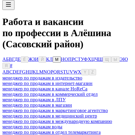
Работа и вакансии
по профессии в Алёшина
(Сасовский район)
А
Б
В
Г
Д
Е
Ж
З
И
К
Л
Н
О
П
Р
С
Т
У
Ф
Х
Ц
Ч
Ш
Э
Ю
Ё
Й
М
Щ
Ы
#
Я
A
B
C
D
E
F
G
H
I
J
K
L
M
N
O
P
Q
R
S
T
U
V
W
X
Y
Z
менеджер по продажам в издательство
менеджер по продажам в интернет-магазин
менеджер по продажам в канале HoReCa
менеджер по продажам в коммерческий отдел
менеджер по продажам в ЛПУ
менеджер по продажам в магазин
менеджер по продажам в маркетинговое агентство
менеджер по продажам в медицинский центр
менеджер по продажам в международную компанию
менеджер по продажам воды
менеджер по продажам в отдел телемаркетинга