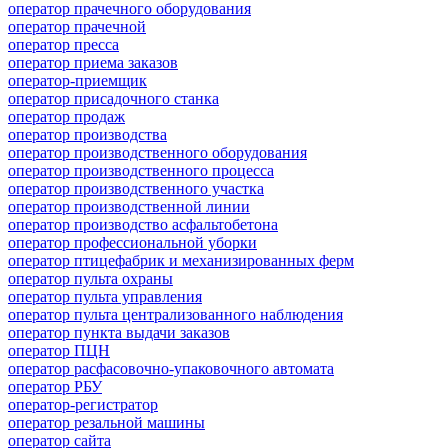
оператор прачечного оборудования
оператор прачечной
оператор пресса
оператор приема заказов
оператор-приемщик
оператор присадочного станка
оператор продаж
оператор производства
оператор производственного оборудования
оператор производственного процесса
оператор производственного участка
оператор производственной линии
оператор производство асфальтобетона
оператор профессиональной уборки
оператор птицефабрик и механизированных ферм
оператор пульта охраны
оператор пульта управления
оператор пульта централизованного наблюдения
оператор пункта выдачи заказов
оператор ПЦН
оператор расфасовочно-упаковочного автомата
оператор РБУ
оператор-регистратор
оператор резальной машины
оператор сайта