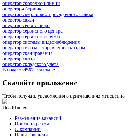
оператор сборочной линии
оператор-сборщик
оператор сверлильно-присадочного станка
оператор связи
оператор сервис-бюро
оператор сервисного центра
оператор сервисной службы
оператор системы видеонаблюдения
оператор системы управления складом
оператор сканирования
оператор склада
оператор складского учета
В начало
3
4
5
6
7
...
9
дальше
Скачайте приложение
Чтобы получать уведомления о приглашениях мгновенно
HeadHunter
Размещение вакансий
Поиск по резюме
О компании
Наши вакансии