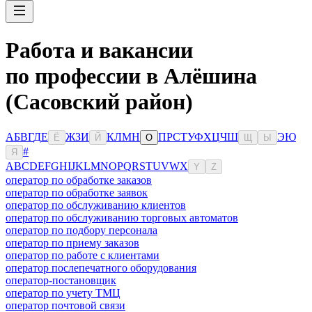
Работа и вакансии
по профессии в Алёшина
(Сасовский район)
А
Б
В
Г
Д
Е
Ж
З
И
К
Л
М
Н
П
Р
С
Т
У
Ф
Х
Ц
Ч
Ш
Э
Ю
Ё
Й
О
Щ
Ы
#
Я
A
B
C
D
E
F
G
H
I
J
K
L
M
N
O
P
Q
R
S
T
U
V
W
X
Y
Z
оператор по обработке заказов
оператор по обработке заявок
оператор по обслуживанию клиентов
оператор по обслуживанию торговых автоматов
оператор по подбору персонала
оператор по приему заказов
оператор по работе с клиентами
оператор послепечатного оборудования
оператор-постановщик
оператор по учету ТМЦ
оператор почтовой связи